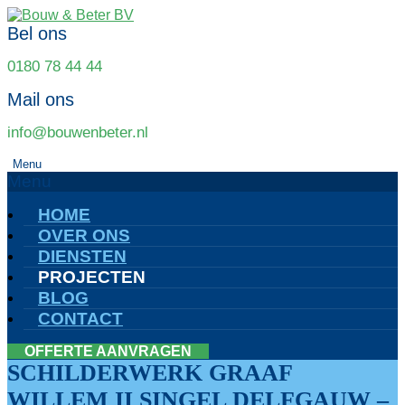
Bel ons
0180 78 44 44
Mail ons
info@bouwenbeter.nl
Menu
Menu
HOME
OVER ONS
DIENSTEN
PROJECTEN
BLOG
CONTACT
OFFERTE AANVRAGEN
SCHILDERWERK GRAAF
WILLEM II SINGEL DELFGAUW –