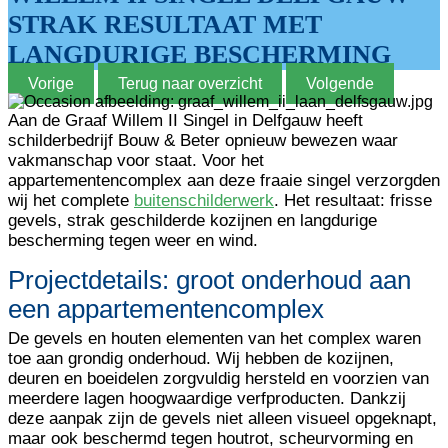
STRAK RESULTAAT MET
LANGDURIGE BESCHERMING
Vorige
Terug naar overzicht
Volgende
Aan de
Graaf Willem II Singel in Delfgauw
heeft
schilderbedrijf Bouw & Beter
opnieuw bewezen waar
vakmanschap voor staat. Voor het
appartementencomplex aan deze fraaie singel verzorgden
wij het complete
buitenschilderwerk
. Het resultaat: frisse
gevels, strak geschilderde kozijnen en langdurige
bescherming tegen weer en wind.
Projectdetails: groot onderhoud aan
een appartementencomplex
De gevels en houten elementen van het complex waren
toe aan grondig onderhoud. Wij hebben de kozijnen,
deuren en boeidelen zorgvuldig hersteld en voorzien van
meerdere lagen hoogwaardige verfproducten. Dankzij
deze aanpak zijn de gevels niet alleen visueel opgeknapt,
maar ook beschermd tegen houtrot, scheurvorming en